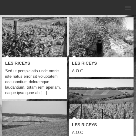
LES RICEYS
LES RICEYS
Sed ut perspiciatis unde omnis
A.O.C
iste natus error sit voluptatem
accusantium doloremque
laudantium, totam rem aperiam,
eaque ipsa quae ab […]
LES RICEYS
A.O.C