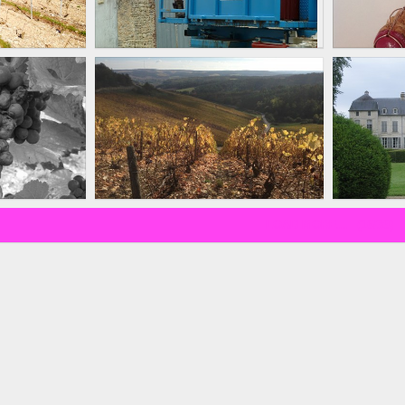
R
AUTOMNE
PHOTOS
LOAD MORE...
(16/39)