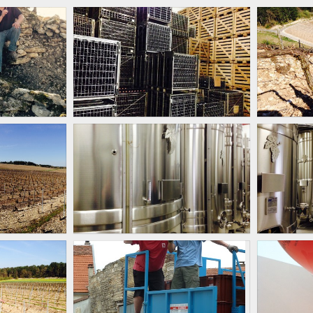
E
CAVE
CHA
PHOTOS
PS
CUVERIE
PHOTOS
PS
VENDANGES
CHA
PHOTOS